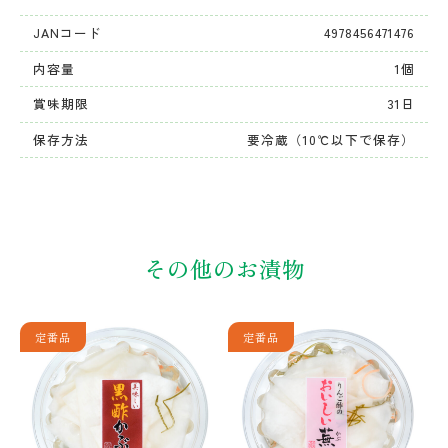
JANコード
4978456471476
内容量
1個
賞味期限
31日
保存方法
要冷蔵（10℃以下で保存）
その他のお漬物
定番品
定番品