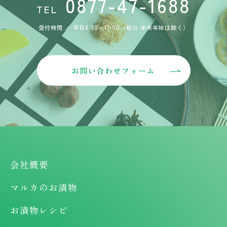
0877-47-1688
TEL
受付時間 ／ 平日8:30～17:00（祝⽇‧年末年始は除く）
会社概要
マルカのお漬物
お漬物レシピ