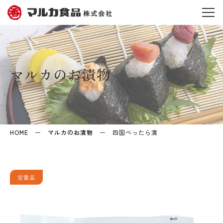
マルカのお漬物
HOME
ー
マルカのお漬物
ー
四国べったら漬
定番品